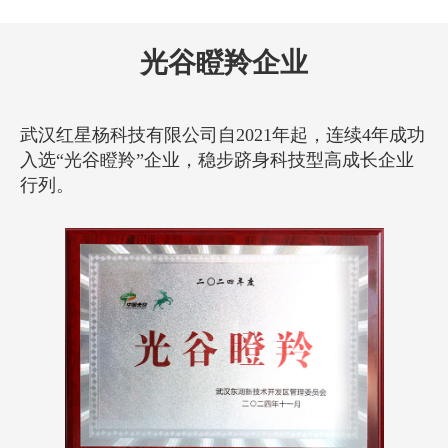
· 成立OMTOOLS（光机工具）品牌
光谷瞪羚企业
· 成立三大事业部：光机事业部、光电
事业部、农业光子事业部
2018
· 光纤阵列自动对接系统研制成功
武汉红星杨科技有限公司自2021年起，连续4年成功
· 成立form.ai(形识智能)品牌
入选“光谷瞪羚”企业，稳步跻身科技型高成长企业
行列。
· 视觉产品、精密测量产品、光谱产品
2017
相继推向市场
· 精密直线电机运动产品研制供应市场
2016
· 多轴光纤拉锥/硅光耦合产品研制成功